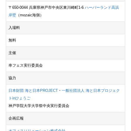
〒650-0044 兵庫県神戸市中央区東川崎町1-6
ハーバーランド高浜
岸壁
（mozaic海側）
入場料
無料
主催
串フェス実行委員会
協力
日本財団 海と日本PROJECT
・
一般社団法人 海と日本プロジェク
トinひょうご
神戸学院大学大学祭中央実行委員会
企画広報
オフィスソリューション株式会社